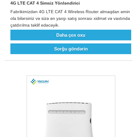
4G LTE CAT 4 Simsiz Yönləndirici
Fabrikimizdən 4G LTE CAT 4 Wireless Router almaqdan əmin
ola bilərsiniz və sizə ən yaxşı satış sonrası xidmət və vaxtında
çatdırılma təklif edəcəyik.
Daha çox oxu
Sorğu göndərin