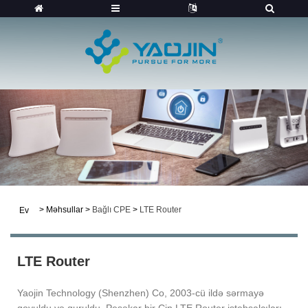
>
Məhsullar
>
Bağlı CPE
>
LTE Router
Ev
LTE Router
Yaojin Technology (Shenzhen) Co, 2003-cü ildə sərmayə