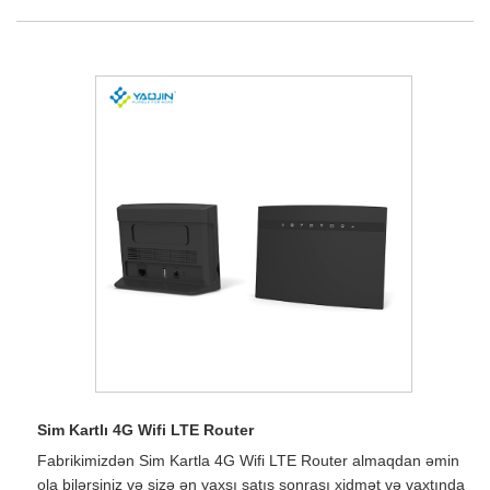
Sim Kartlı 4G Wifi LTE Router
Fabrikimizdən Sim Kartla 4G Wifi LTE Router almaqdan əmin
ola bilərsiniz və sizə ən yaxşı satış sonrası xidmət və vaxtında