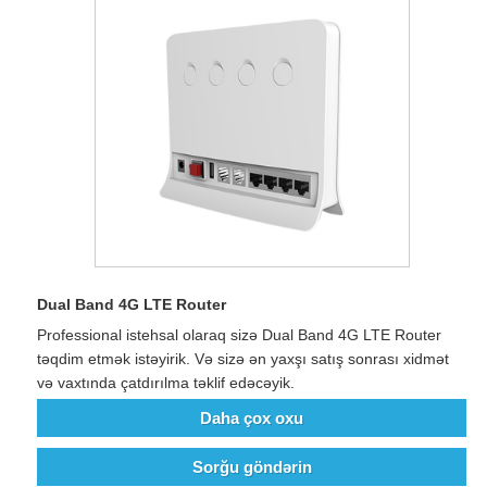
Dual Band 4G LTE Router
Professional istehsal olaraq sizə Dual Band 4G LTE Router
təqdim etmək istəyirik. Və sizə ən yaxşı satış sonrası xidmət
və vaxtında çatdırılma təklif edəcəyik.
Daha çox oxu
Sorğu göndərin