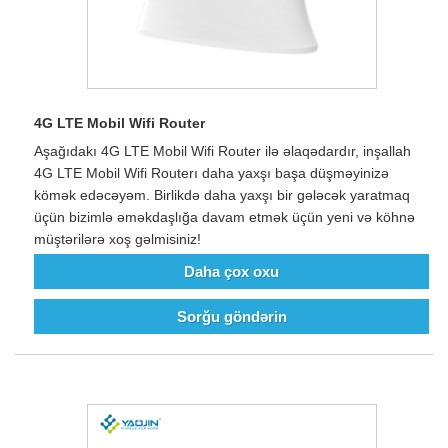
4G LTE Mobil Wifi Router
Aşağıdakı 4G LTE Mobil Wifi Router ilə əlaqədardır, inşallah
4G LTE Mobil Wifi Routerı daha yaxşı başa düşməyinizə
kömək edəcəyəm. Birlikdə daha yaxşı bir gələcək yaratmaq
üçün bizimlə əməkdaşlığa davam etmək üçün yeni və köhnə
müştərilərə xoş gəlmisiniz!
Daha çox oxu
Sorğu göndərin