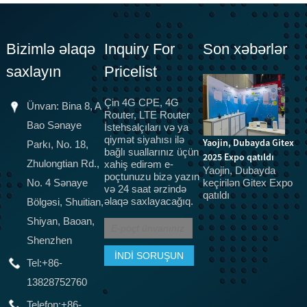
Bizimlə əlaqə
Inquiry For
Son xəbərlər
saxlayın
Pricelist
Çin 4G CPE, 4G
Ünvan: Bina 8, A
Router, LTE Router
Bao Sənaye
İstehsalçıları və ya
qiymət siyahısı ilə
Yaojin, Dubayda Gitex
Parkı, No. 18,
bağlı suallarınız üçün
2025 Expo qatıldı
5G optik lif, ev
Y
Zhulongtian Rd.,
xahiş edirəm e-
Yaojin, Dubayda
poçtunuzu bizə yazın
genişzolaqlı üçün 5G
!!
keçirilən Gitex Expo
No. 4 Sənaye
və 24 saat ərzində
K
CPE terminalları, CPE
qatıldı
əlaqə saxlayacağıq.
Bölgəsi, Shuitian,
avadanlıq sertifikatı,
SRRC, CTA əvəz etmək
Shiyan, Baoan,
üzrədir
Shenzhen
Əslində, bir çox insan
3G və 4G dövründə
Tel:
+86-
CPE avadanlığından
13828752760
istifadə etdi, sadəcə
bu cür MIFI.
Telefon:
+86-