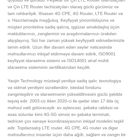
qoyuldu və quruldu. Peşəkar bir Çin LTE Router istehsalçıları
və Çin LTE Router təchizatçıları olaraq güclü gücümüz və
tam rəhbərliyik. Əsasən 4G CPE, 4G Router, LTE Router və
s. Hazırlamaqla məşğuluq. Keyfiyyət yönümlülüyünə və
müştəri prioritetinə sadiq qalırıq, işgüzar əməkdaşlıq üçün
məktublarınızı, zənglərinizi və araşdırmalarınızı ürəkdən
alqışlayırıq. Sizi hər zaman yüksək keyfiyyətli xidmətlərimizlə
təmin edirik. Uzun illər davam edən səylər nəticəsində
məhsullarımızı inkişaf etdirməyə davam edirik, ISO9001
keyfiyyət idarəetmə sistemi və ISO14001 ətraf mühit
idarəetmə sisteminin sertifikatından keçdik.
Yaojin Technology müstəqil yeniliyə sadiq qalır, texnologiya
və xidmət yeniliyini sürətləndirir, istedad fondunu
zənginləşdirir və idarəetmənin yüksəldilməsini güclü şəkildə
təşviq edir. 2003-cü ildən 2020-ci ilə qədər olan 17 ildə üç
məhsul xətti götürəcəyik: ev əyləncəsi, şəbəkə rabitəsi və
əsas sütunlar kimi 4G-5G simsiz ev şəbəkə terminalı,
tədricən çox sənaye koordinasiyasının inkişaf modelini təşkil
edir. Topdansatış LTE router, 4G CPE, 4G router və digər
məhsullarımız insanlar üçün daha ağıllı, sağlam və zəngin bir