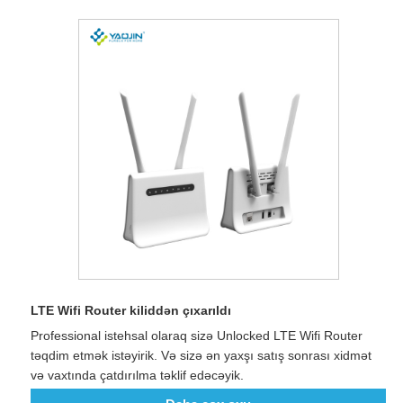
LTE Wifi Router kiliddən çıxarıldı
Professional istehsal olaraq sizə Unlocked LTE Wifi Router
təqdim etmək istəyirik. Və sizə ən yaxşı satış sonrası xidmət
və vaxtında çatdırılma təklif edəcəyik.