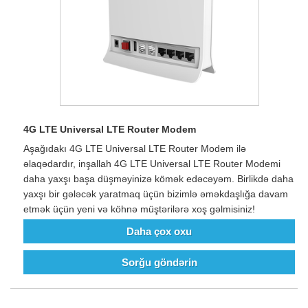
4G LTE Universal LTE Router Modem
Aşağıdakı 4G LTE Universal LTE Router Modem ilə
əlaqədardır, inşallah 4G LTE Universal LTE Router Modemi
daha yaxşı başa düşməyinizə kömək edəcəyəm. Birlikdə daha
yaxşı bir gələcək yaratmaq üçün bizimlə əməkdaşlığa davam
etmək üçün yeni və köhnə müştərilərə xoş gəlmisiniz!
Daha çox oxu
Sorğu göndərin