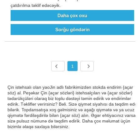
çatdırılma təklif edəcəyik.
Daha çox oxu
Sorğu göndərin
1
Çin istehsalı olan yaoJin adlı fabrikimizdən stokda endirim {açar
söz} al. Peşəkar Çin {açar sözləri} istehsalçıları və {açar sözlər}
tədarükçüləri olaraq biz toplu dəstəyi təmin edirik və endirimlər
edirik. Təkliflər verirsiniz? Bəli. Sizə qiymət siyahısı da təqdim edə
bilərik. Topdansatışa xoş gəlmisiniz və aşağı qiymətə və ya ucuz
qiymətə fərdiləşdirilə bilən {açar söz} alın. Əgər ehtiyacınız varsa,
sizə pulsuz nümunə də təqdim edirik. Daha çox məlumat üçün
bizimlə əlaqə saxlaya bilərsiniz.