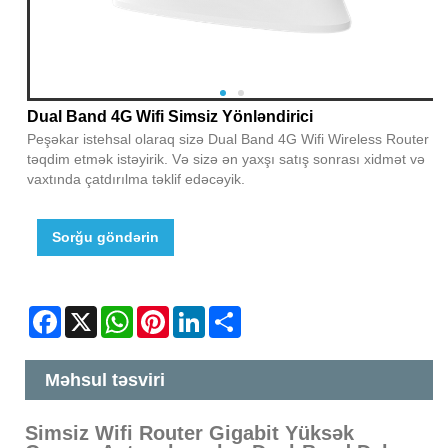
Dual Band 4G Wifi Simsiz Yönləndirici
Peşəkar istehsal olaraq sizə Dual Band 4G Wifi Wireless Router
təqdim etmək istəyirik. Və sizə ən yaxşı satış sonrası xidmət və
vaxtında çatdırılma təklif edəcəyik.
Sorğu göndərin
Facebook
X
WhatsApp
Pinterest
LinkedIn
Share
Məhsul təsviri
Simsiz Wifi Router Gigabit Yüksək