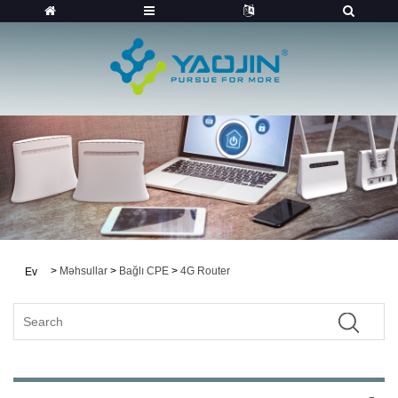
>
Məhsullar
>
Bağlı CPE
>
4G Router
Ev