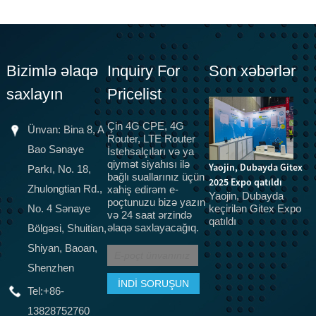
Bizimlə əlaqə
Inquiry For
Son xəbərlər
saxlayın
Pricelist
Çin 4G CPE, 4G
Ünvan: Bina 8, A
Router, LTE Router
Bao Sənaye
İstehsalçıları və ya
qiymət siyahısı ilə
Yaojin, Dubayda Gitex
Parkı, No. 18,
bağlı suallarınız üçün
2025 Expo qatıldı
5G optik lif, ev
Y
Zhulongtian Rd.,
xahiş edirəm e-
Yaojin, Dubayda
poçtunuzu bizə yazın
genişzolaqlı üçün 5G
!!
keçirilən Gitex Expo
No. 4 Sənaye
və 24 saat ərzində
K
CPE terminalları, CPE
qatıldı
əlaqə saxlayacağıq.
Bölgəsi, Shuitian,
avadanlıq sertifikatı,
SRRC, CTA əvəz etmək
Shiyan, Baoan,
üzrədir
Shenzhen
Əslində, bir çox insan
3G və 4G dövründə
Tel:
+86-
CPE avadanlığından
13828752760
istifadə etdi, sadəcə