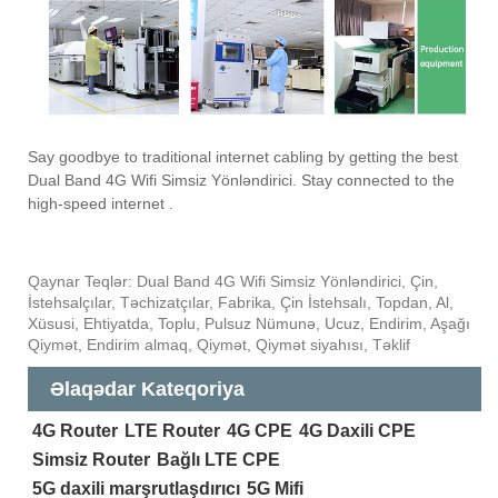
Say goodbye to traditional internet cabling by getting the best
Dual Band 4G Wifi Simsiz Yönləndirici. Stay connected to the
high-speed internet .
Qaynar Teqlər: Dual Band 4G Wifi Simsiz Yönləndirici, Çin,
İstehsalçılar, Təchizatçılar, Fabrika, Çin İstehsalı, Topdan, Al,
Xüsusi, Ehtiyatda, Toplu, Pulsuz Nümunə, Ucuz, Endirim, Aşağı
Qiymət, Endirim almaq, Qiymət, Qiymət siyahısı, Təklif
Əlaqədar Kateqoriya
4G Router
LTE Router
4G CPE
4G Daxili CPE
Simsiz Router
Bağlı LTE CPE
5G daxili marşrutlaşdırıcı
5G Mifi