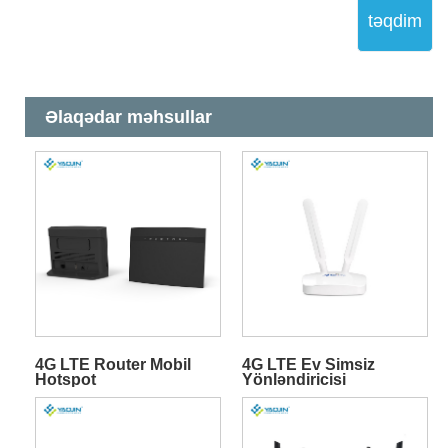
təqdim
Əlaqədar məhsullar
4G LTE Router Mobil
4G LTE Ev Simsiz
Hotspot
Yönləndiricisi