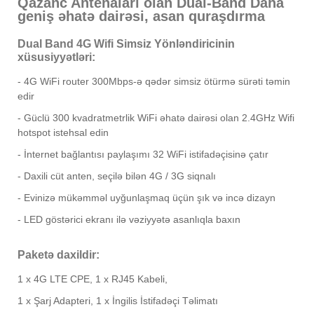
Qazanc Antenaları olan Dual-Band Daha
geniş əhatə dairəsi, asan quraşdırma
Dual Band 4G Wifi Simsiz Yönləndiricinin
xüsusiyyətləri
:
- 4G WiFi router 300Mbps-ə qədər simsiz ötürmə sürəti təmin
edir
- Güclü 300 kvadratmetrlik WiFi əhatə dairəsi olan 2.4GHz Wifi
hotspot istehsal edin
- İnternet bağlantısı paylaşımı 32 WiFi istifadəçisinə çatır
- Daxili cüt anten, seçilə bilən 4G / 3G siqnalı
- Evinizə mükəmməl uyğunlaşmaq üçün şık və incə dizayn
- LED göstərici ekranı ilə vəziyyətə asanlıqla baxın
Paketə daxildir:
1 x 4G LTE CPE, 1 x RJ45 Kabeli,
1 x Şarj Adapteri, 1 x İngilis İstifadəçi Təlimatı