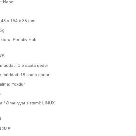
t: Nano
143 x 154 x 35 mm
56g
toru: Portativ Hub
ya
müddəti: 1,5 saata qədər
 müddəti: 18 saata qədər
çalma: Yoxdur
s
a / Əməliyyat sistemi: LINUX
ş
 512MB