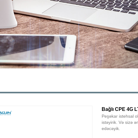
Bağlı CPE 4G L
Peşəkar istehsal 
istəyirik. Və sizə 
edəcəyik.