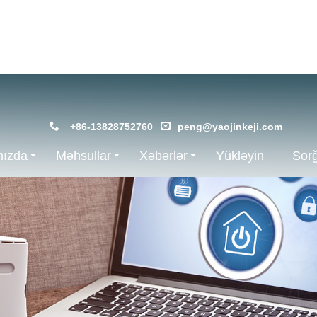
+86-13828752760
peng@yaojinkeji.com
mızda
Məhsullar
Xəbərlər
Yükləyin
Sor