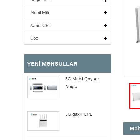
Mobil Mifi
Xarici CPE
Çox
YENI MƏHSULLAR
5G Mobil Qaynar
Nöqtə
5G daxili CPE
Məh