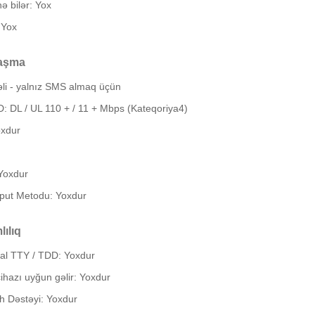
ə bilər: Yox
 Yox
aşma
li - yalnız SMS almaq üçün
 DL / UL 110 + / 11 + Mbps (Kateqoriya4)
oxdur
Yoxdur
put Metodu: Yoxdur
lılıq
l TTY / TDD: Yoxdur
ihazı uyğun gəlir: Yoxdur
h Dəstəyi: Yoxdur