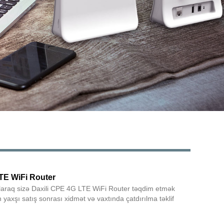
Live
TE WiFi Router
olaraq sizə Daxili CPE 4G LTE WiFi Router təqdim etmək
ən yaxşı satış sonrası xidmət və vaxtında çatdırılma təklif