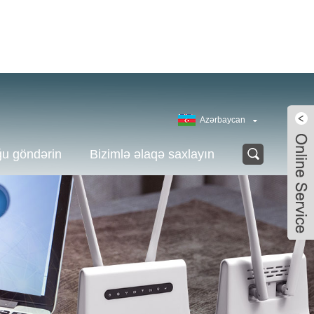
Azərbaycan
ğu göndərin
Bizimlə əlaqə saxlayın