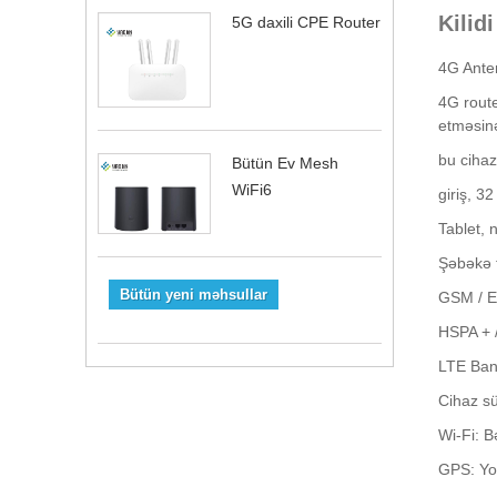
Kilid
5G daxili CPE Router
4G Anten
4G route
etməsinə
bu cihaz
Bütün Ev Mesh
WiFi6
giriş, 3
Tablet, 
Şəbəkə t
Bütün yeni məhsullar
GSM / E
HSPA + /
LTE Bant
Cihaz sü
Wi-Fi: Bə
GPS: Yo