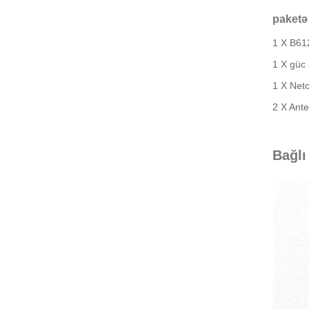
paketə 
1 X B61
1 X güc 
1 X Net
2 X Ant
Bağlı