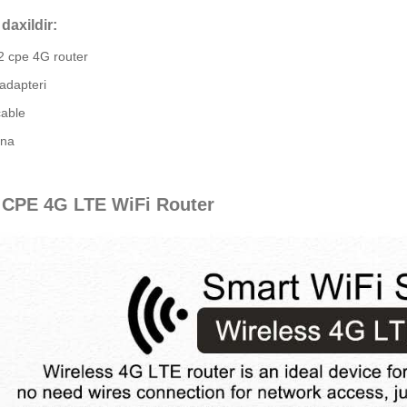
daxildir:
2 cpe 4G router
adapteri
cable
ena
 CPE 4G LTE WiFi Router