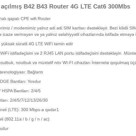
i açılmış B42 B43 Router 4G LTE Cat6 300Mbs
alı qapalı CPE wifi Router
rimiz / modemimiz yalnız adi adi SIM kartları dəstəkləyir. Bəzi kilidli SIM
 icazə verməyən və ya yalnız səlahiyyətli cihazlarında istifadə etməyə i
 yüksək sürətli 4G LTE WiFi təmin edir
2 WiFi istifadəçisini və 2 RJ45 LAN portu istifadəçisini dəstəkləyin .Müntə
noutbuk, noutbuk və müxtəlif növ WI-FI cihazları İnternetə qoşulmaq üçü
exnologiyası: Bağlantı
DGE Bantları: Yoxdur
 HSPA Bantları: 2/4/5
ları: 2/4/5/7/12/13/26/30
rəti (LTE): 300 Mbps-ə qədər1
li (802.11a / b / g / n / ac)
xdur