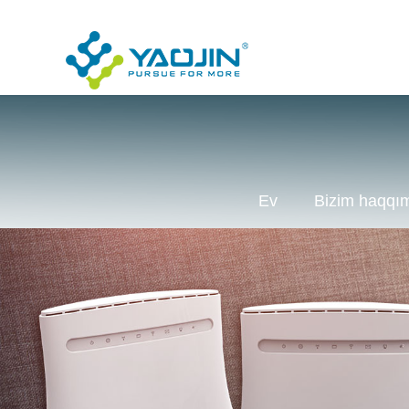
Ev
Bizim haqqı