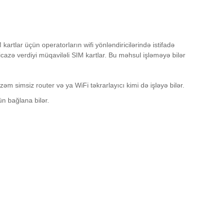
 kartlar üçün operatorların wifi yönləndiricilərində istifadə
cazə verdiyi müqaviləli SIM kartlar. Bu məhsul işləməyə bilər
zəm simsiz router və ya WiFi təkrarlayıcı kimi də işləyə bilər.
n bağlana bilər.