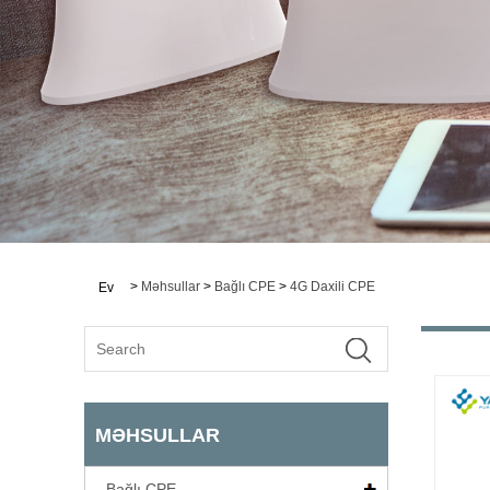
>
Məhsullar
>
Bağlı CPE
>
4G Daxili CPE
Ev
MƏHSULLAR
Bağlı CPE