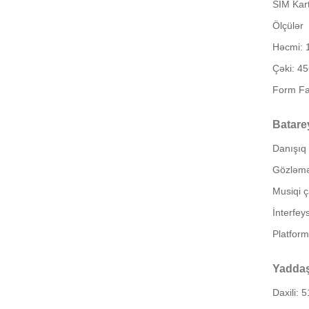
SIM Kar
Ölçülər
Həcmi: 
Çəki: 4
Form Fak
Batare
Danışıq 
Gözləmə
Musiqi 
İnterfey
Platform
Yadda
Daxili: