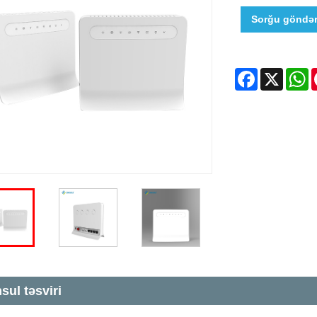
Sorğu göndər
Facebook
X
W
sul təsviri