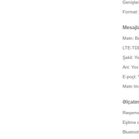
Genişlən
Format:
Mesajl
Mətn: Bə
LTE-TDD:
Şəkil: Y
Ani: Yox
E-poçt: 
Mətn Im
Əlçatım
Rəqəmsa
Eşitmə c
Bluetoot