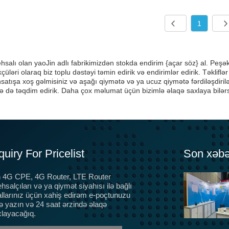
1
ehsalı olan yaoJin adlı fabrikimizdən stokda endirim {açar söz} al. Peşəka
çüləri olaraq biz toplu dəstəyi təmin edirik və endirimlər edirik. Təkliflər
atışa xoş gəlmisiniz və aşağı qiymətə və ya ucuz qiymətə fərdiləşdirilə 
 də təqdim edirik. Daha çox məlumat üçün bizimlə əlaqə saxlaya bilərs
quiry For Pricelist
Son xəbə
n 4G CPE, 4G Router, LTE Router
5G optik lif, ev genişzolaqlı üçün 5G CPE terminalları,
ehsalçıları və ya qiymət siyahısı ilə bağlı
CPE avadanlıq sertifikatı, SRRC, CTA əvəz etmək
llarınız üçün xahiş edirəm e-poçtunuzu
üzrədir
ə yazın və 24 saat ərzində əlaqə
Əslində, bir çox insan 3G və 4G dövründə CPE
layacağıq.
avadanlığından istifadə etdi, sadəcə bu cür MIFI.