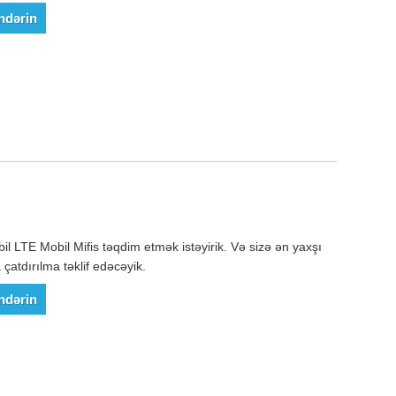
ndərin
il LTE Mobil Mifis təqdim etmək istəyirik. Və sizə ən yaxşı
çatdırılma təklif edəcəyik.
ndərin