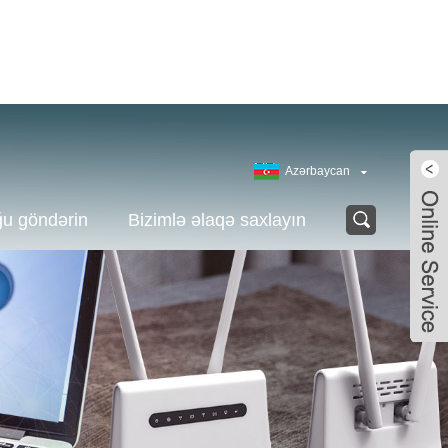
Azərbaycan
ğu göndərin
Bizimlə əlaqə saxlayın