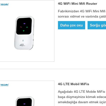
4G WiFi Mini Mifi Router
Fabrikimizdən 4G WiFi Mini Mifi 
sonrası xidmət və vaxtında çatdı
Daha çox oxu
Sorğu gö
4G LTE Mobil MiFis
Aşağıdakı 4G LTE Mobile MiFis i
başa düşməyinizə kömək edəcəyə
əməkdaşlığa davam etmək üçün y