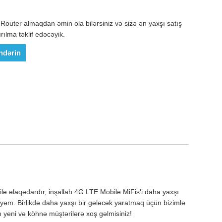
Router almaqdan əmin ola bilərsiniz və sizə ən yaxşı satış
rılma təklif edəcəyik.
ndərin
lə əlaqədardır, inşallah 4G LTE Mobile MiFis'i daha yaxşı
m. Birlikdə daha yaxşı bir gələcək yaratmaq üçün bizimlə
eni və köhnə müştərilərə xoş gəlmisiniz!