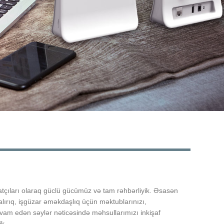
Live
zatçıları olaraq güclü gücümüz və tam rəhbərliyik. Əsasən
lırıq, işgüzar əməkdaşlıq üçün məktublarınızı,
davam edən səylər nəticəsində məhsullarımızı inkişaf
ik.