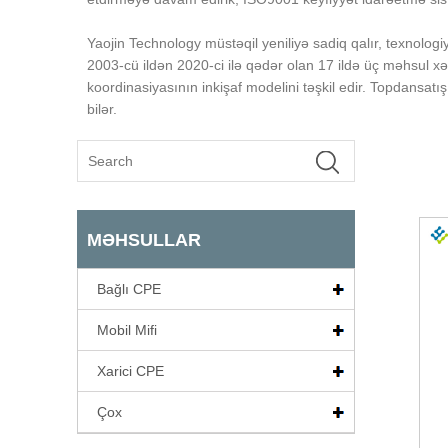
Yaojin Technology müstəqil yeniliyə sadiq qalır, texnologiy
2003-cü ildən 2020-ci ilə qədər olan 17 ildə üç məhsul xə
koordinasiyasının inkişaf modelini təşkil edir. Topdansat
bilər.
MƏHSULLAR
Bağlı CPE
Mobil Mifi
Xarici CPE
Çox