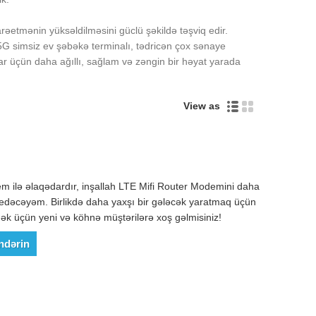
darəetmənin yüksəldilməsini güclü şəkildə təşviq edir.
-5G simsiz ev şəbəkə terminalı, tədricən çox sənaye
lar üçün daha ağıllı, sağlam və zəngin bir həyat yarada
View as
m ilə əlaqədardır, inşallah LTE Mifi Router Modemini daha
dəcəyəm. Birlikdə daha yaxşı bir gələcək yaratmaq üçün
k üçün yeni və köhnə müştərilərə xoş gəlmisiniz!
ndərin