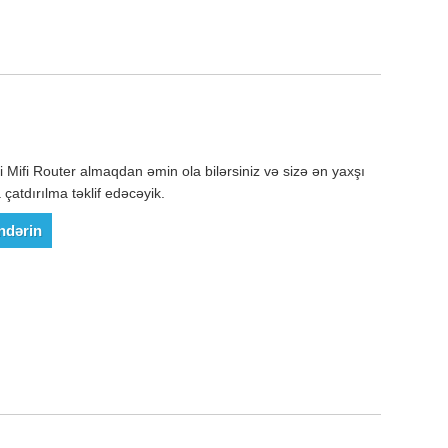
 Mifi Router almaqdan əmin ola bilərsiniz və sizə ən yaxşı
çatdırılma təklif edəcəyik.
ndərin