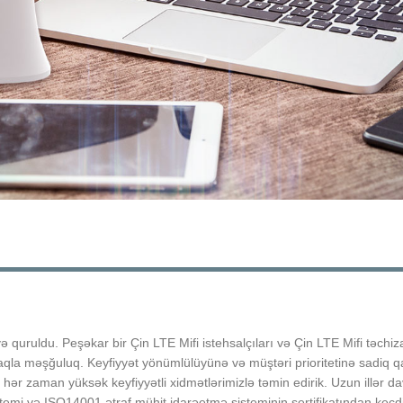
ə quruldu. Peşəkar bir Çin LTE Mifi istehsalçıları və Çin LTE Mifi təchi
la məşğuluq. Keyfiyyət yönümlülüyünə və müştəri prioritetinə sadiq qa
zi hər zaman yüksək keyfiyyətli xidmətlərimizlə təmin edirik. Uzun illər 
emi və ISO14001 ətraf mühit idarəetmə sisteminin sertifikatından keçd