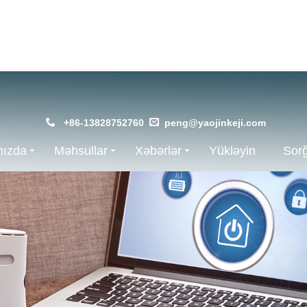
+86-13828752760
peng@yaojinkeji.com
mızda
Məhsullar
Xəbərlər
Yükləyin
Sor