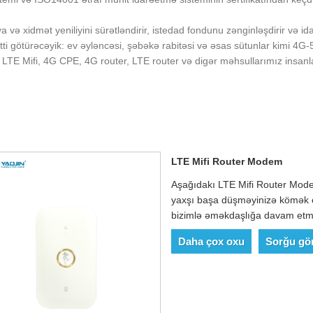
a və xidmət yeniliyini sürətləndirir, istedad fondunu zənginləşdirir və i
tti götürəcəyik: ev əyləncəsi, şəbəkə rabitəsi və əsas sütunlar kimi 4G
ış LTE Mifi, 4G CPE, 4G router, LTE router və digər məhsullarımız insan
LTE Mifi Router Modem
Aşağıdakı LTE Mifi Router Mode
yaxşı başa düşməyinizə kömək e
bizimlə əməkdaşlığa davam etmə
Daha çox oxu
Sorğu gö