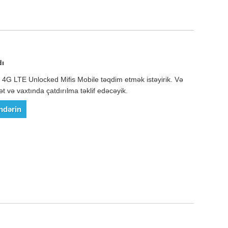
dı
ə 4G LTE Unlocked Mifis Mobile təqdim etmək istəyirik. Və
t və vaxtında çatdırılma təklif edəcəyik.
ndərin