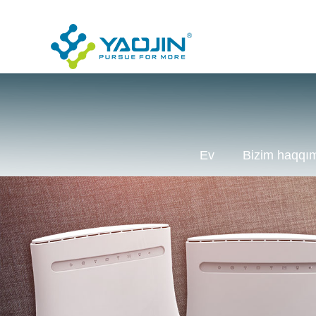
Ev
Bizim haqqı