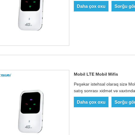
Daha çox oxu
Sorğu gö
Mobil LTE Mobil Mifis
Peşəkar istehsal olaraq sizə Mob
satış sonrası xidmət və vaxtında 
Daha çox oxu
Sorğu gö