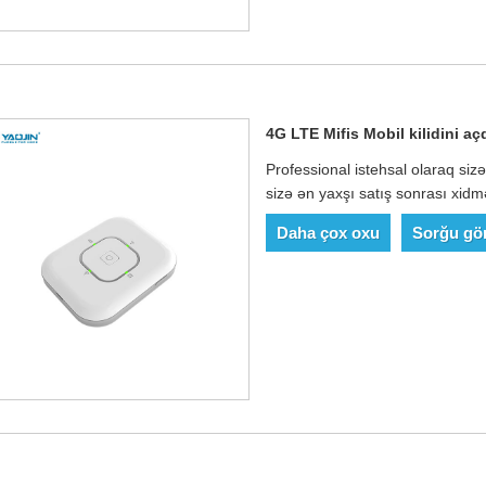
4G LTE Mifis Mobil kilidini aç
Professional istehsal olaraq siz
sizə ən yaxşı satış sonrası xidmə
Daha çox oxu
Sorğu gö