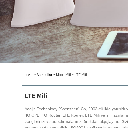
>
Məhsullar
>
Mobil Mifi
>
LTE Mifi
Ev
LTE Mifi
Yaojin Technology (Shenzhen) Co, 2003-cü ildə yatırıldı v
4G CPE, 4G Router, LTE Router, LTE Mifi və s. Hazırlamaq
zənglərinizi və araşdırmalarınızı ürəkdən alqışlayırıq. Si
etdirməyə davam edirik, ISO9001 keyfiyyət idarəetmə sist