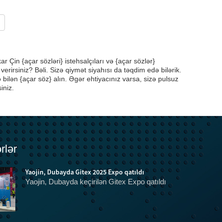
r Çin {açar sözləri} istehsalçıları və {açar sözlər}
 verirsiniz? Bəli. Sizə qiymət siyahısı da təqdim edə bilərik.
bilən {açar söz} alın. Əgər ehtiyacınız varsa, sizə pulsuz
iniz.
rlər
Yaojin, Dubayda Gitex 2025 Expo qatıldı
Yaojin, Dubayda keçirilən Gitex Expo qatıldı