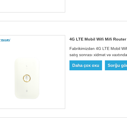
4G LTE Mobil Wifi Mifi Router
Fabrikimizdən 4G LTE Mobil Wifi
satış sonrası xidmət və vaxtında 
Daha çox oxu
Sorğu gö