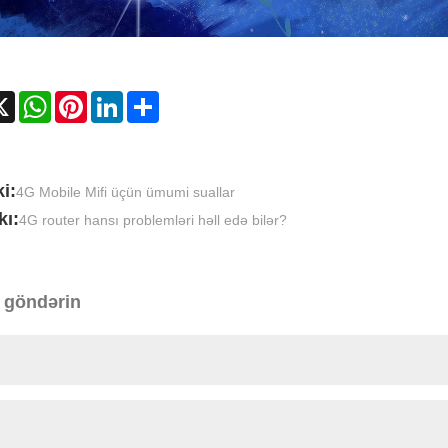
cebook
X
WhatsApp
Pinterest
LinkedIn
Share
i:
4G Mobile Mifi üçün ümumi suallar
kı:
4G router hansı problemləri həll edə bilər?
 göndərin