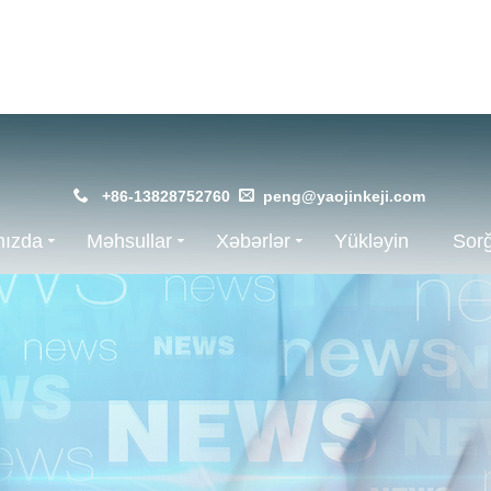
+86-13828752760
peng@yaojinkeji.com
mızda
Məhsullar
Xəbərlər
Yükləyin
Sor