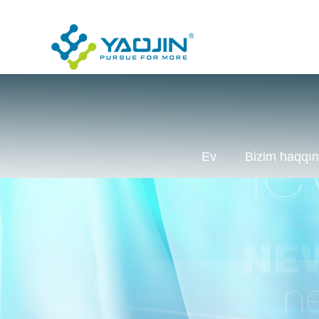
Ev
Bizim haqqı