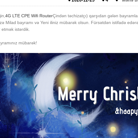
●
2020-12-25
●
4
●
Mənə bi
in,
4G LTE CPE Wifi Router
Çindən təchizatçı) qarşıdan gələn bayramlar
izə Milad bayramı və Yeni iliniz mübarək olsun. Fürsətdən istifadə edərək
 etmək istərdik.
ayramınız mübarək!