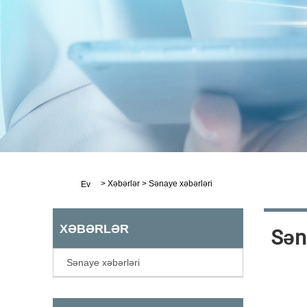
>
Xəbərlər
>
Sənaye xəbərləri
Ev
XƏBƏRLƏR
Sən
Sənaye xəbərləri