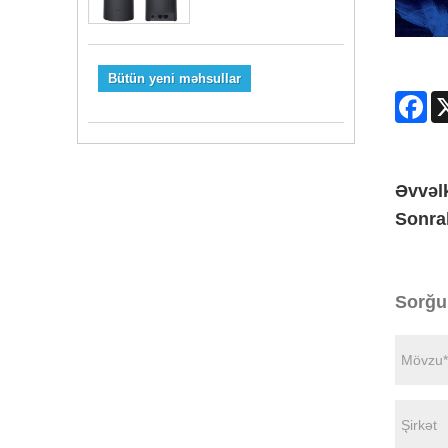
Bütün yeni məhsullar
Fa
Əvvəlk
Sonra
Sorğu