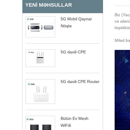
YENI MƏHSULLAR
Biz (Yaoj
5G Mobil Qaynar
və ailən
Nöqtə
təşəkkür
Milad b
5G daxili CPE
5G daxili CPE Router
Bütün Ev Mesh
WiFi6