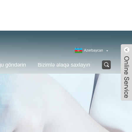
Azərbaycan
ğu göndərin
Bizimlə əlaqə saxlayın