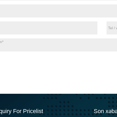
quiry For Pricelist
Son xəbə