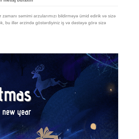
r mesaj buraxın
 zamanı səmimi arzularımızı bildirməyə ümid edirik və sizə
, bu illər ərzində göstərdiyiniz iş və dəstəyə görə sizə