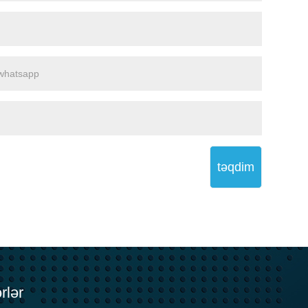
təqdim
rlər