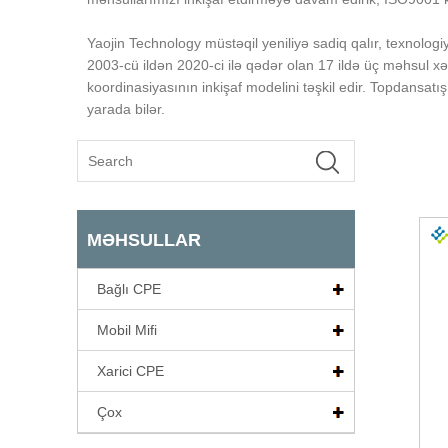
Yaojin Technology müstəqil yeniliyə sadiq qalır, texnologiy
2003-cü ildən 2020-ci ilə qədər olan 17 ildə üç məhsul xə
koordinasiyasının inkişaf modelini təşkil edir. Topdansat
yarada bilər.
MƏHSULLAR
Bağlı CPE
Mobil Mifi
Xarici CPE
Çox