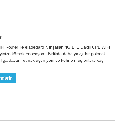
r
i Router ilə əlaqədardır, inşallah 4G LTE Daxili CPE WiFi
inizə kömək edəcəyəm. Birlikdə daha yaxşı bir gələcək
lığa davam etmək üçün yeni və köhnə müştərilərə xoş
ndərin