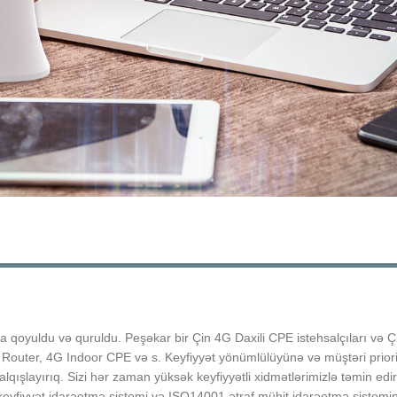
a qoyuldu və quruldu. Peşəkar bir Çin 4G Daxili CPE istehsalçıları və Ç
Router, 4G Indoor CPE və s. Keyfiyyət yönümlülüyünə və müştəri priori
alqışlayırıq. Sizi hər zaman yüksək keyfiyyətli xidmətlərimizlə təmin ed
eyfiyyət idarəetmə sistemi və ISO14001 ətraf mühit idarəetmə sistemini