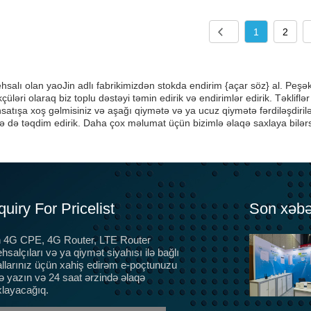
1
2
ehsalı olan yaoJin adlı fabrikimizdən stokda endirim {açar söz} al. Peşəka
çüləri olaraq biz toplu dəstəyi təmin edirik və endirimlər edirik. Təkliflər
atışa xoş gəlmisiniz və aşağı qiymətə və ya ucuz qiymətə fərdiləşdirilə 
 də təqdim edirik. Daha çox məlumat üçün bizimlə əlaqə saxlaya bilərs
quiry For Pricelist
Son xəbə
n 4G CPE, 4G Router, LTE Router
5G optik lif, ev genişzolaqlı üçün 5G CPE terminalları,
ehsalçıları və ya qiymət siyahısı ilə bağlı
CPE avadanlıq sertifikatı, SRRC, CTA əvəz etmək
llarınız üçün xahiş edirəm e-poçtunuzu
üzrədir
ə yazın və 24 saat ərzində əlaqə
Əslində, bir çox insan 3G və 4G dövründə CPE
layacağıq.
avadanlığından istifadə etdi, sadəcə bu cür MIFI.