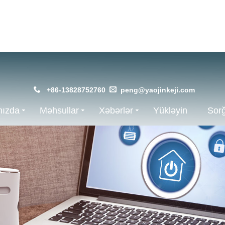
+86-13828752760
peng@yaojinkeji.com
mızda
Məhsullar
Xəbərlər
Yükləyin
Sor