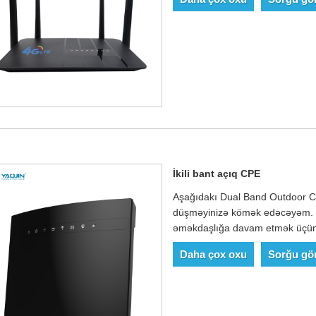
İkili bant açıq CPE
Aşağıdakı Dual Band Outdoor CP
düşməyinizə kömək edəcəyəm. Bi
əməkdaşlığa davam etmək üçün y
Daha çox oxu
Sorğu gö