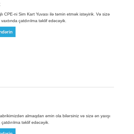
E
lı CPE-ni Sim Kart Yuvası ilə təmin etmək istəyirik. Və sizə
 vaxtında çatdırılma təklif edəcəyik.
ndərin
i
brikimizdən almaqdan əmin ola bilərsiniz və sizə ən yaxşı
çatdırılma təklif edəcəyik.
ndərin