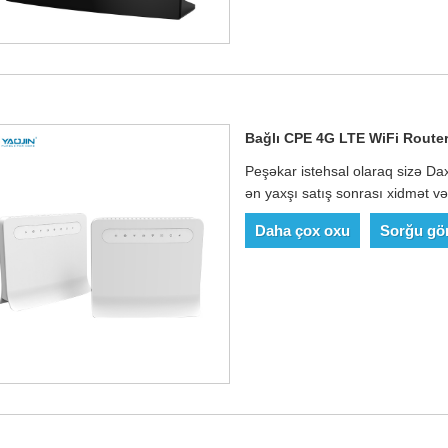
Bağlı CPE 4G LTE WiFi Route
Peşəkar istehsal olaraq sizə Da
ən yaxşı satış sonrası xidmət və
Daha çox oxu
Sorğu gö