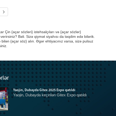
r Çin {açar sözləri} istehsalçıları və {açar sözlər}
 verirsiniz? Bəli. Sizə qiymət siyahısı da təqdim edə bilərik.
bilən {açar söz} alın. Əgər ehtiyacınız varsa, sizə pulsuz
iniz.
rlər
Yaojin, Dubayda Gitex 2025 Expo qatıldı
Yaojin, Dubayda keçirilən Gitex Expo qatıldı