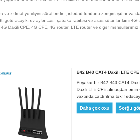
a və xidmət yeniliyini sürətləndirir, istedad fondunu zənginləşdirir və i
tti götürəcəyik: ev əyləncəsi, şəbəkə rabitəsi və əsas sütunlar kimi 4G
ış 4G Daxili CPE, 4G CPE, 4G router, LTE router və digər məhsullarımız 
B42 B43 CAT4 Daxili LTE CPE
Peşəkar bir B42 B43 CAT4 Daxil
Daxili LTE CPE almaqdan əmin ol
vaxtında çatdırılma təklif edəcəy
Daha çox oxu
Sorğu gö