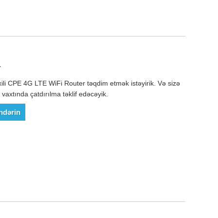
r
xili CPE 4G LTE WiFi Router təqdim etmək istəyirik. Və sizə
 vaxtında çatdırılma təklif edəcəyik.
ndərin