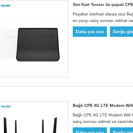
Sim Kart Yuvası ilə qapalı CP
Peşəkar istehsal olaraq sizə Bağ
ən yaxşı satış sonrası xidmət və
Daha çox oxu
Sorğu gö
Bağlı CPE 4G LTE Modem Wif
Bağlı CPE 4G LTE Modem Wifi fa
satış sonrası xidmət və vaxtında 
Daha çox oxu
Sorğu gö