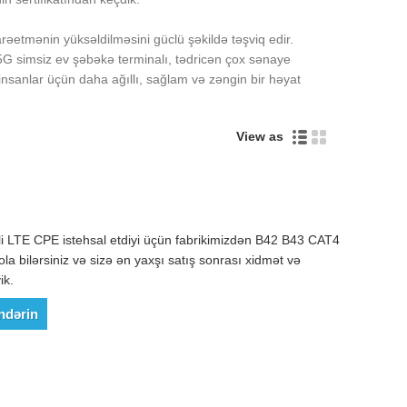
darəetmənin yüksəldilməsini güclü şəkildə təşviq edir.
-5G simsiz ev şəbəkə terminalı, tədricən çox sənaye
insanlar üçün daha ağıllı, sağlam və zəngin bir həyat
View as
i LTE CPE istehsal etdiyi üçün fabrikimizdən B42 B43 CAT4
a bilərsiniz və sizə ən yaxşı satış sonrası xidmət və
ik.
ndərin