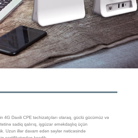
Live
in 4G Daxili CPE təchizatçıları olaraq, güclü gücümüz və
tetinə sadiq qalırıq, işgüzar əməkdaşlıq üçün
irik. Uzun illər davam edən səylər nəticəsində
n sertifikatından keçdik.