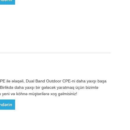
E ilə əlaqəli, Dual Band Outdoor CPE-ni daha yaxşı başa
rlikdə daha yaxşı bir gələcək yaratmaq üçün bizimlə
eni və köhnə müştərilərə xoş gəlmisiniz!
ndərin