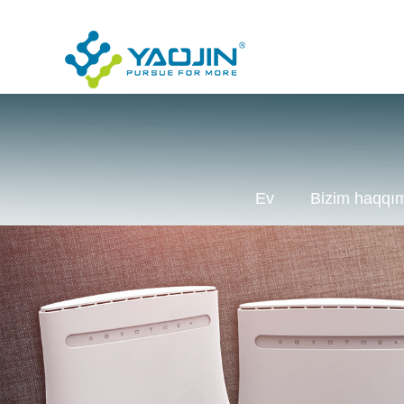
Ev
Bizim haqqı