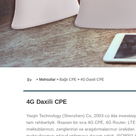
>
Məhsullar
>
Bağlı CPE
>
4G Daxili CPE
Ev
4G Daxili CPE
Yaojin Technology (Shenzhen) Co, 2003-cü ildə investisiy
tam rəhbərliyik. Əsasən bir sıra 4G CPE, 4G Router, LTE 
məktublarınızı, zənglərinizi və araşdırmalarınızı ürəkdən 
məhsullarımızı inkişaf etdirməyə davam edirik, ISO9001 k