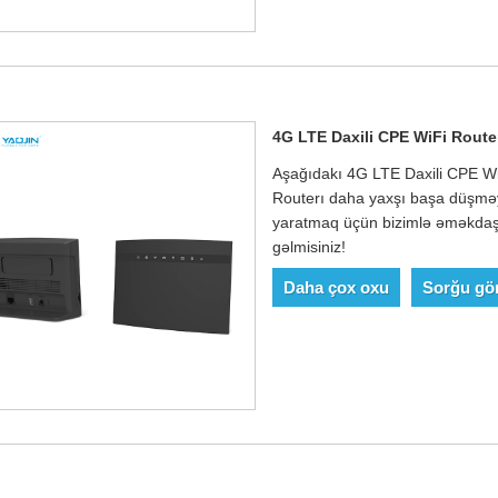
4G LTE Daxili CPE WiFi Route
Aşağıdakı 4G LTE Daxili CPE WiF
Routerı daha yaxşı başa düşməy
yaratmaq üçün bizimlə əməkdaş
gəlmisiniz!
Daha çox oxu
Sorğu gö