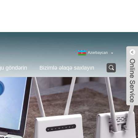
Azərbaycan
ğu göndərin
Bizimlə əlaqə saxlayın